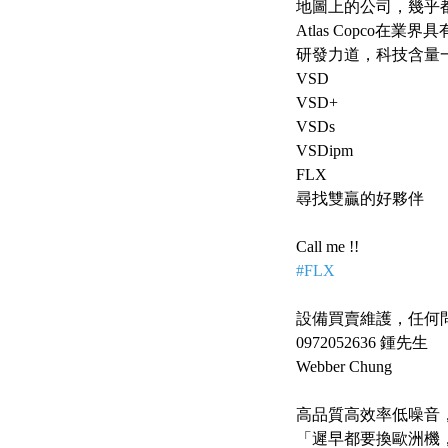
地圖上的公司，幾乎都要
Atlas Copco在
研發力道，科技含量
VSD
VSD+
VSDs
VSDipm
FLX
尋找雙贏的好夥伴
Call me !!
#FLX
設備買賣維護，任何
0972052636 鍾先生
Webber Chung
高品質高效率低噪音
「遲早都要換歐洲機