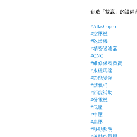
創造「雙贏」的設備
#AtlasCopco
#空壓機
#乾燥機
#精密過濾器
#CNC
#維修保養買賣
#永磁馬達
#節能變頻
#儲氣桶
#節能補助
#發電機
#低壓
#中壓
#高壓
#移動照明
#移動空壓機