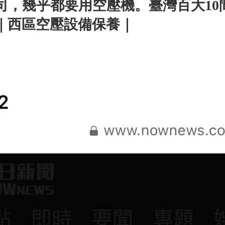
，幾乎都要用空壓機。臺灣百大10間有9間
｜西區空壓設備保養｜