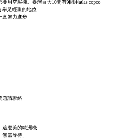
用空壓機。臺灣百大10間有9間用atlas copco
業界具有舉足輕重的地位
一直努力進步
問題請聯絡
，這麼美的歐洲機
，無需等待」