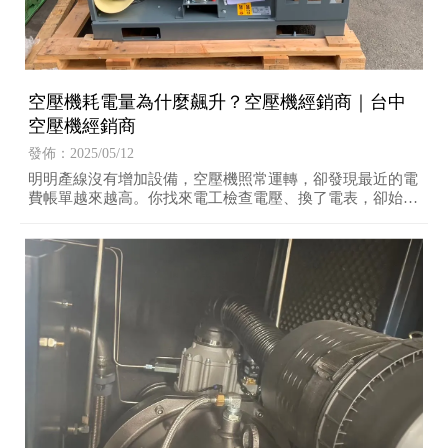
空壓機耗電量為什麼飆升？空壓機經銷商｜台中
空壓機經銷商
發佈：2025/05/12
明明產線沒有增加設備，空壓機照常運轉，卻發現最近的電
費帳單越來越高。你找來電工檢查電壓、換了電表，卻始終
查不出原因。