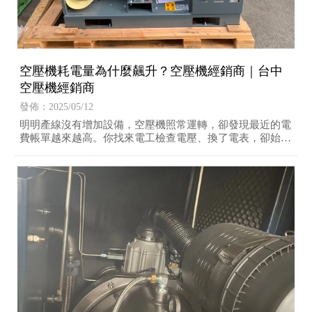
空壓機耗電量為什麼飆升？空壓機經銷商｜台中
空壓機經銷商
發佈：2025/05/12
明明產線沒有增加設備，空壓機照常運轉，卻發現最近的電
費帳單越來越高。你找來電工檢查電壓、換了電表，卻始終
查不出原因。