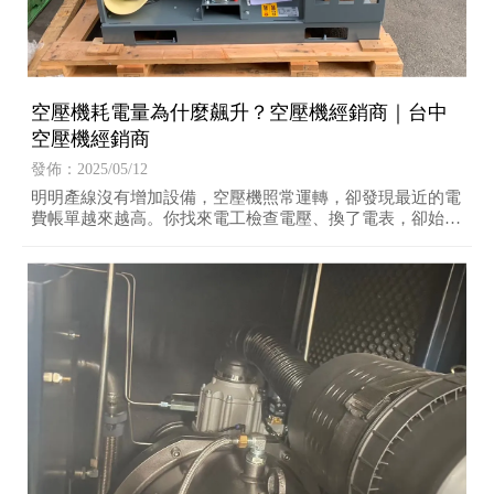
空壓機耗電量為什麼飆升？空壓機經銷商｜台中
空壓機經銷商
發佈：2025/05/12
明明產線沒有增加設備，空壓機照常運轉，卻發現最近的電
費帳單越來越高。你找來電工檢查電壓、換了電表，卻始終
查不出原因。