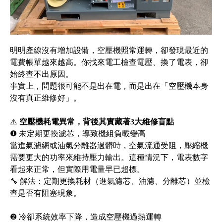
明明產線沒有增加設備，空壓機照常運轉，卻發現最近的
電費帳單越來越高。你找來電工檢查電壓、換了電表，卻
始終查不出原因。
事實上，問題很可能不是出在電，而是出在「空壓機本身
沒有真正維修好」。
⚠️
空壓機耗電異常，背後其實藏著3大維修盲點
❶ 未定期更換濾芯，導致機組負載變高
當進氣濾網或油氣分離器過髒時，空氣流通受阻，壓縮機
需要更大的功率來維持壓力輸出。這種情況下，電表數字
看起來正常，但實際用電量早已超標。
🔧 解法：定期更換耗材（進氣濾芯、油濾、分離芯）並檢
查是否有阻塞現象。
❷ 冷卻系統效率下降，造成空壓機過熱運轉