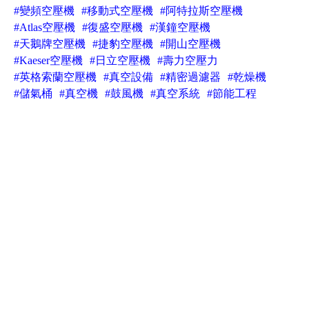
#變頻空壓機
#移動式空壓機
#阿特拉斯空壓機
#Atlas空壓機
#復盛空壓機
#漢鐘空壓機
#天鵝牌空壓機
#捷豹空壓機
#開山空壓機
#Kaeser空壓機
#日立空壓機
#壽力空壓力
#英格索蘭空壓機
#真空設備
#精密過濾器
#乾燥機
#儲氣桶
#真空機
#鼓風機
#真空系統
#節能工程