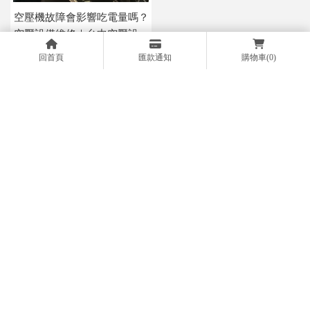
空壓機故障會影響吃電量嗎？
空壓設備維修｜台中空壓設備
保養
回首頁
匯款通知
購物車
(0)
上一頁
04-23350893
0972-052636
04-22060016
@132gquql