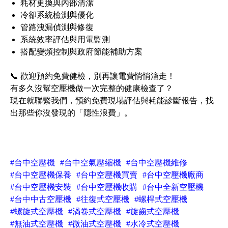
耗材更換與內部清潔
冷卻系統檢測與優化
管路洩漏偵測與修復
系統效率評估與用電監測
搭配變頻控制與政府節能補助方案
📞 歡迎預約免費健檢，別再讓電費悄悄溜走！
有多久沒幫空壓機做一次完整的健康檢查了？
現在就聯繫我們，預約免費現場評估與耗能診斷報告，找
出那些你沒發現的「隱性浪費」。
#台中空壓機
#台中空氣壓縮機
#台中空壓機維修
#台中空壓機保養
#台中空壓機買賣
#台中空壓機廠商
#台中空壓機安裝
#台中空壓機收購
#台中全新空壓機
#台中中古空壓機
#往復式空壓機
#螺桿式空壓機
#螺旋式空壓機
#渦卷式空壓機
#旋齒式空壓機
#無油式空壓機
#微油式空壓機
#水冷式空壓機