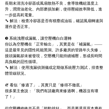
長期未清洗冷卻器或風扇散熱不良，會導致機組溫度上
升，潤滑油老化、內部磨損加劇，使得壓縮效率降低，進
一步提高耗電量。
🔧 解法：檢查冷卻器是否有積塵或油垢，確認風扇轉速與
運作是否正常。
❸ 系統洩壓或漏氣，讓空壓機白白運轉
你以為空壓機在「正常輸出」，其實是在「補漏氣」——
這是最常見的隱性耗能黑洞。許多廠房的管路年久失修，
接頭漏氣卻未被發現，空壓機只能持續補壓，形成長時間
高負載的惡性循環。
🔧 解法：使用洩漏偵測儀或定期做系統壓力測試，排查整
體管線狀況。
🧯 看似「修過了」，其實只是「修得不徹底」
很多業主會說：「我們有請廠商來修過啊，機器沒有壞
了！」
但空壓機維修並不是「能動就好」，而是要還原原本應有